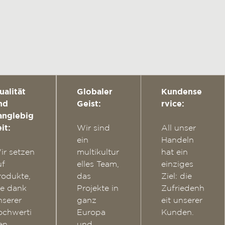
ualität
Globaler
Kundense
nd
Geist:
rvice:
anglebig
it:
Wir sind
All unser
ein
Handeln
ir setzen
multikultur
hat ein
uf
elles Team,
einziges
rodukte,
das
Ziel: die
ie dank
Projekte in
Zufriedenh
nserer
ganz
eit unserer
ochwerti
Europa
Kunden.
en
und