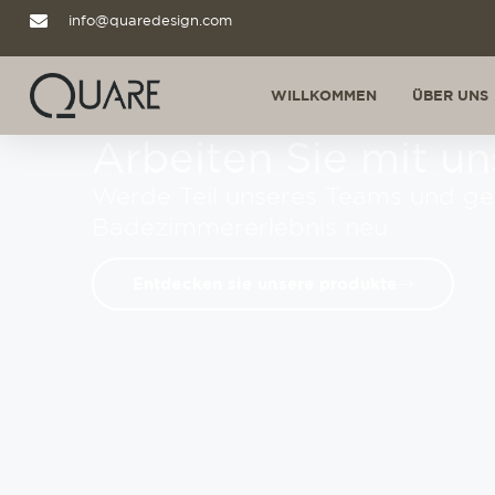
info@quaredesign.com
WILLKOMMEN
ÜBER UNS
Arbeiten Sie mit un
Werde Teil unseres Teams und ge
Badezimmererlebnis neu
Entdecken sie unsere produkte