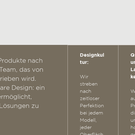
Designkul
Q
 Produkte nach
tur:
u
 Team, das von
L
Wir
ke
rieben wird.
streben
re Design: ein
nach
W
ermöglicht,
zeitloser
a
e Lösungen zu
Perfektion
P
bei jedem
d
Modell,
u
jeder
h
Oberfläch
g