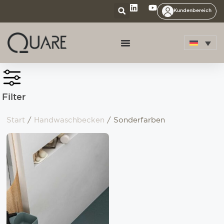
Kundenbereich
Filter
Start
/
Handwaschbecken
/ Sonderfarben