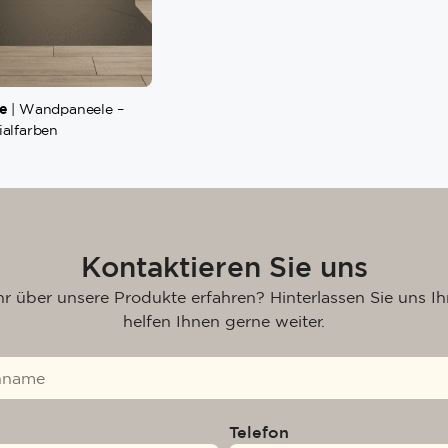
e
| Wandpaneele –
ialfarben
Kontaktieren Sie uns
r über unsere Produkte erfahren? Hinterlassen Sie uns Ih
helfen Ihnen gerne weiter.
Telefon