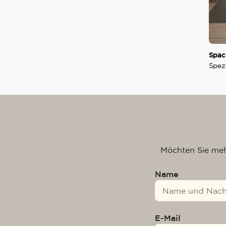
Spac
Spez
Möchten Sie meh
Name
E-Mail