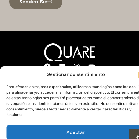
Senden Sie
Gestionar consentimiento
Datenschutzrichtlinie
Rechtlicher Hinweis
Cookie-Richtlinie
Para ofrecer las mejores experiencias, utilizamos tecnologías como las cook
Nutzungsbedingungen und Datenschutz
para almacenar y/o acceder a la información del dispositivo. El consentimien
de estas tecnologías nos permitirá procesar datos como el comportamiento 
© 2025. Alle Rechte vorbehalten QuareDesign
navegación o las identificaciones únicas en este sitio. No consentir o retirar e
S.L.
consentimiento, puede afectar negativamente a ciertas características y
funciones.
Aceptar