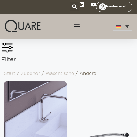
Kundenbereich
Filter
Start
/
Zubehör
/
Waschtische
/ Andere