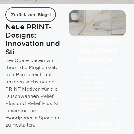
Zurück zum Blog
Neue PRINT-
Designs:
Entdecken
Innovation und
Sie unsere
Stil
Produkte
Bei Quare bieten wir
Ihnen die Möglichkeit,
Maßgeschneiderte
den Badbereich mit
Produkte für
unseren sechs neuen
Designerbäder:
Duschwannen,
PRINT-Motiven für die
Wandpaneele,
Duschwannen
Relief
Arbeitsplatten oder
Plus
und
Relief Plus XL
Waschbecken von
QUAREX.
sowie für die
Wandpaneele
Space
neu
Mehr sehen
zu gestalten.