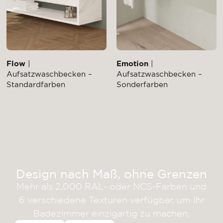
Flow
|
Emotion
|
Aufsatzwaschbecken –
Aufsatzwaschbecken –
Standardfarben
Sonderfarben
Design nach Maß, ohne Grenzen
Mehr als 2.000 RAL- oder NCS-Farben und
6 verschiedene Texturen verfügbar, um Ihr
Badezimmer einzigartig zu machen.