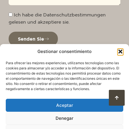
Ich habe die Datenschutzbestimmungen
gelesen und akzeptiere sie.
Senden Sie
Gestionar consentimiento
Para ofrecer las mejores experiencias, utilizamos tecnologías como las
cookies para almacenar y/o acceder a la información del dispositivo. El
consentimiento de estas tecnologías nos permitirá procesar datos como
el comportamiento de navegación o las identificaciones únicas en este
sitio. No consentir o retirar el consentimiento, puede afectar
negativamente a ciertas características y funciones.
Aceptar
Datenschutzrichtlinie
Rechtlicher Hinweis
Cookie-Richtlinie
Denegar
Nutzungsbedingungen und Datenschutz