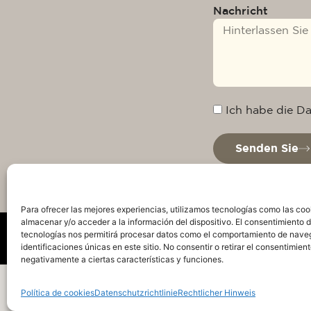
Nachricht
Ich habe die D
Senden Sie
Para ofrecer las mejores experiencias, utilizamos tecnologías como las coo
almacenar y/o acceder a la información del dispositivo. El consentimiento 
tecnologías nos permitirá procesar datos como el comportamiento de nave
identificaciones únicas en este sitio. No consentir o retirar el consentimien
negativamente a ciertas características y funciones.
Datenschutzrichtlinie
Rechtlicher Hinweis
Cook
Política de cookies
Datenschutzrichtlinie
Rechtlicher Hinweis