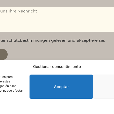
atenschutzbestimmungen gelesen und akzeptiere sie.
Gestionar consentimiento
kies para
de estas
gación o las
Aceptar
to, puede afectar
ie-Richtlinie
Nutzungsbedingungen und Datenschutz
© 2025. Alle Rechte vorbehalten QuareDesign S.L.