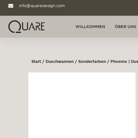
info@quaredesign.com
WILLKOMMEN
ÜBER UNS
Start
/
Duschwannen
/
Sonderfarben
/ Phoenix | Du