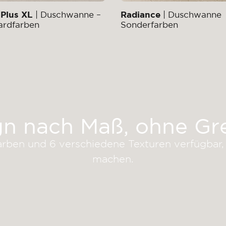
 Plus XL
| Duschwanne –
Radiance
| Duschwanne
ardfarben
Sonderfarben
gn nach Maß, ohne Gr
rben und 6 verschiedene Texturen verfügbar, 
machen.