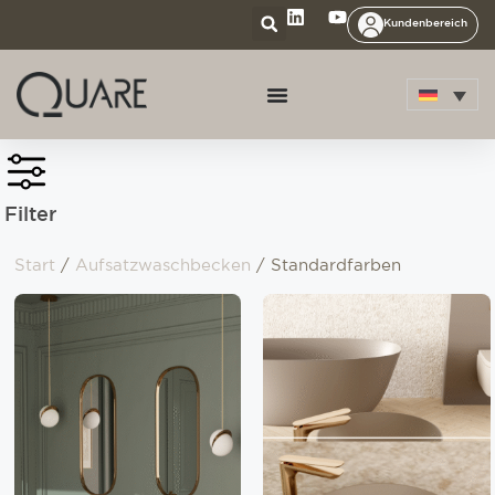
Kundenbereich
Filter
Start
/
Aufsatzwaschbecken
/ Standardfarben