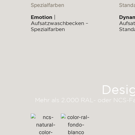
Emotion
|
Dyna
Aufsatzwaschbecken –
Aufsa
Spezialfarben
Stand
Desi
Mehr als 2.000 RAL- oder NCS-Fa