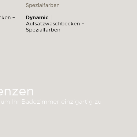
cken –
Dynamic
|
Aufsatzwaschbecken –
Spezialfarben
enzen
um Ihr Badezimmer einzigartig zu