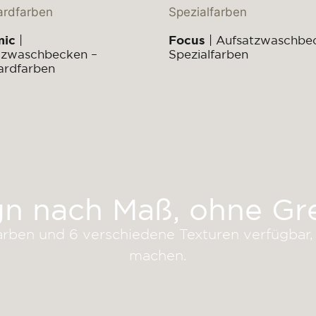
mic
|
Focus
| Aufsatzwaschbe
tzwaschbecken –
Spezialfarben
ardfarben
gn nach Maß, ohne Gr
rben und 6 verschiedene Texturen verfügbar, 
machen.