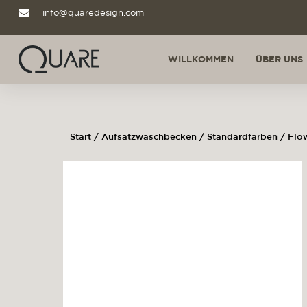
info@quaredesign.com
WILLKOMMEN
ÜBER UNS
Start
/
Aufsatzwaschbecken
/
Standardfarben
/ Flo